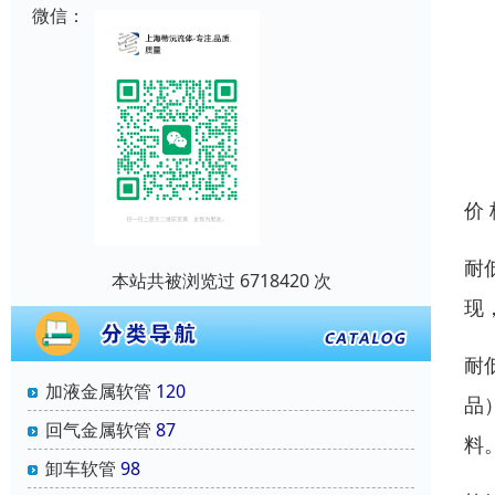
微信：
价
耐
本站共被浏览过 6718420 次
现
耐
加液金属软管
120
品
回气金属软管
87
料
卸车软管
98