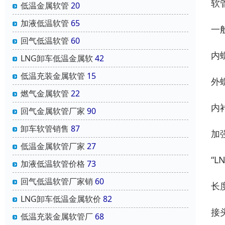
软
低温金属软管
20
加液低温软管
65
一
回气低温软管
60
内
LNG卸车低温金属软
42
低温充装金属软管
15
外
燃气金属软管
22
内
回气金属软管厂家
90
卸车软管销售
87
加
低温金属软管厂家
27
“L
加液低温软管价格
73
回气低温软管厂家销
60
长
LNG卸车低温金属软价
82
接头
低温充装金属软管厂
68