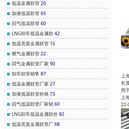
低温金属软管
20
加液低温软管
65
回气低温软管
60
LNG卸车低温金属软
42
低温充装金属软管
15
燃气金属软管
22
回气金属软管厂家
90
卸车软管销售
87
上
长度
低温金属软管厂家
27
用
加液低温软管价格
73
上
回气低温软管厂家销
60
22-
LNG卸车低温金属软价
82
低温充装金属软管厂
68