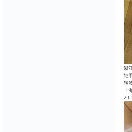
浙
铠
钢
上
20-