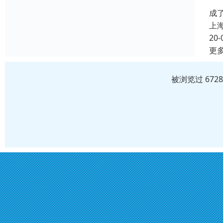
最
成
上
20-
更
被浏览过 672