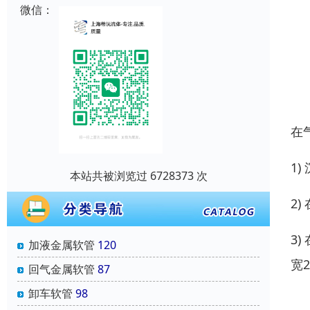
微信：
在
1
本站共被浏览过 6728373 次
2
3
加液金属软管
120
宽
回气金属软管
87
卸车软管
98