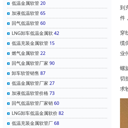
低温金属软管
20
到
加液低温软管
65
件
回气低温软管
60
穿
LNG卸车低温金属软
42
缆
低温充装金属软管
15
业
燃气金属软管
22
回气金属软管厂家
90
螺
卸车软管销售
87
切
低温金属软管厂家
27
求
加液低温软管价格
73
回气低温软管厂家销
60
LNG卸车低温金属软价
82
低温充装金属软管厂
68