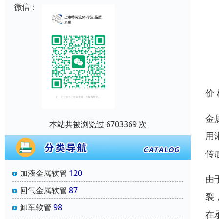
微信：
价
金
本站共被浏览过 6703369 次
用
传
加液金属软管
120
由
回气金属软管
87
裂
卸车软管
98
在