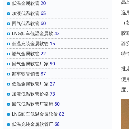
高
低温金属软管
20
选
加液低温软管
65
（
回气低温软管
60
胶
LNG卸车低温金属软
42
器
低温充装金属软管
15
特
燃气金属软管
22
回气金属软管厂家
90
批
卸车软管销售
87
使
低温金属软管厂家
27
度
加液低温软管价格
73
回气低温软管厂家销
60
LNG卸车低温金属软价
82
低温充装金属软管厂
68