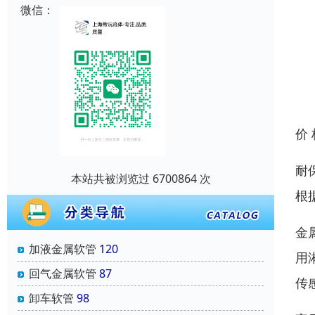
微信：
价
耐
本站共被浏览过 6700864 次
根
金
加液金属软管
120
用
回气金属软管
87
传
卸车软管
98